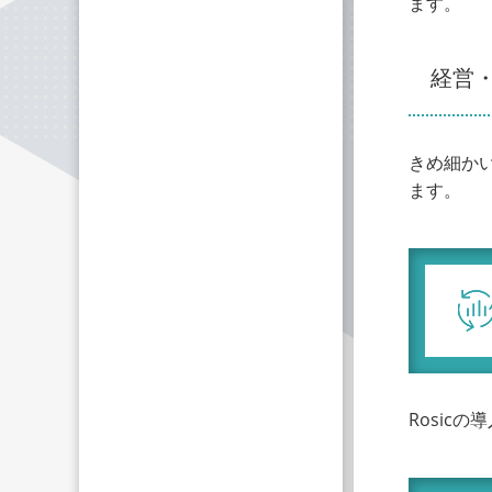
ます。
経営
きめ細か
ます。
Rosic