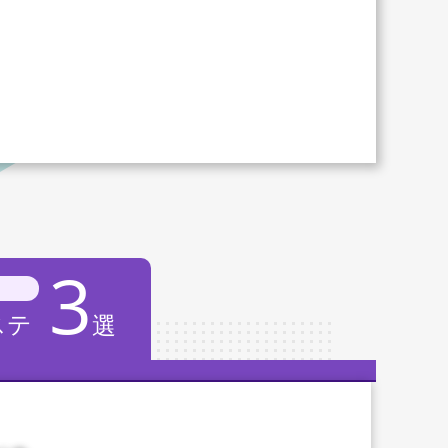
3
ステ
選