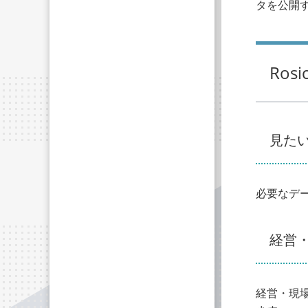
タを公開
Ro
見た
必要なデー
経営
経営・現