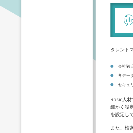
タレントマ
会社独
各デー
セキュ
Rosi
細かく設
を設定し
また、検