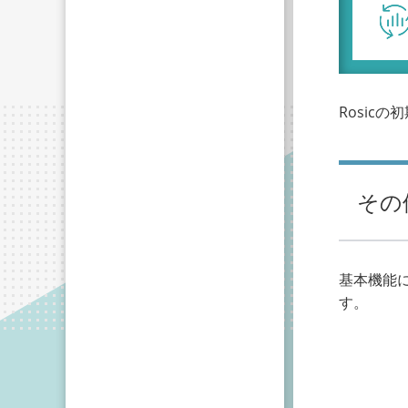
Rosic
その
基本機能
す。