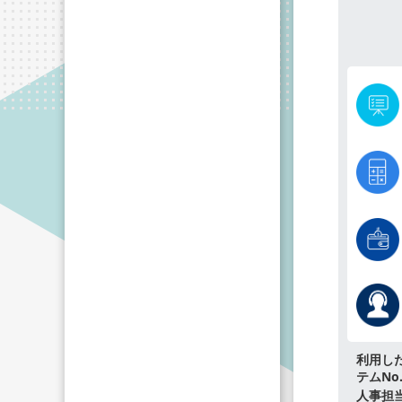
利用し
テムNo.
人事担