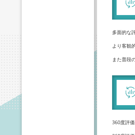
多面的な
より客観
また普段
360度