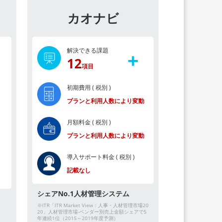
ト
カオナビ
解決できる課題
+
12
項目
初期費用 ( 税別 )
プランと利用人数により変動
月額料金 ( 税別 )
プランと利用人数により変動
導入サポート料金
( 税別 )
記載なし
シェアNo.1人材管理システム
※ITR「ITR Market View：人事・人材管理市場20
20」人材管理市場-ベンダー別売上金額シェアで5
年連続1位（2015～2019年度予測）