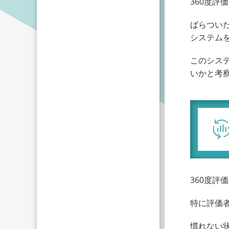
360度
ばらつい
システム
このシス
いかと考
360度評
特に評価
慣れない