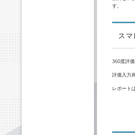
す。
スマ
360度評
評価入力
レポート