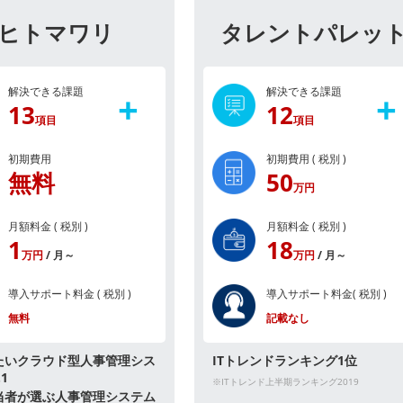
ヒトマワリ
タレントパレッ
解決できる課題
解決できる課題
+
+
13
12
項目
項目
初期費用
初期費用 ( 税別 )
無料
50
万円
月額料金 ( 税別 )
月額料金 ( 税別 )
1
18
万円
/ 月～
万円
/ 月～
導入サポート料金
( 税別 )
導入サポート料金
( 税別 )
無料
記載なし
たいクラウド型人事管理シス
ITトレンドランキング1位
1
※ITトレンド上半期ランキング2019
当者が選ぶ人事管理システム