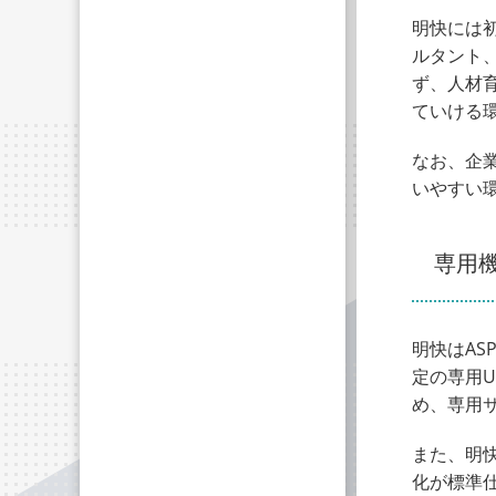
明快には
ルタント
ず、人材
ていける
なお、企
いやすい
専用
明快はASP
定の専用
め、専用
また、明快
化が標準