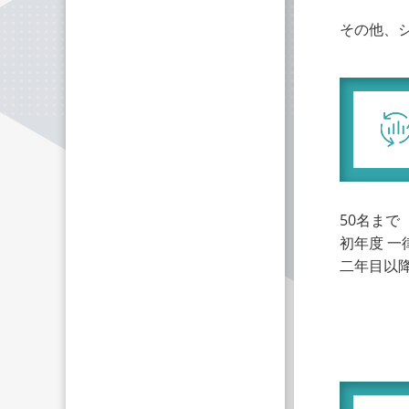
その他、
50名まで
初年度 一律
二年目以降