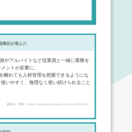
組織化が進んだ
社員やアルバイトなど従業員と一緒に業務を
ジメントが必要に。
を離れても人材管理を把握できるようにな
て使いやすく、無理なく使い続けられること
参照元：明快 http://www.jinji-hyouka.com/voice003.html
の脱却