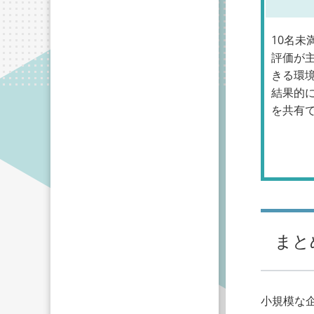
10名
評価が
きる環
結果的
を共有
まと
小規模な