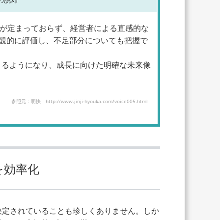
準が定まっておらず、経営者による直感的な
観的に評価し、不足部分についても把握で
きるようになり、成長に向けた明確な未来像
参照元：明快 http://www.jinji-hyouka.com/voice005.html
を効率化
決定されていることも珍しくありません。しか