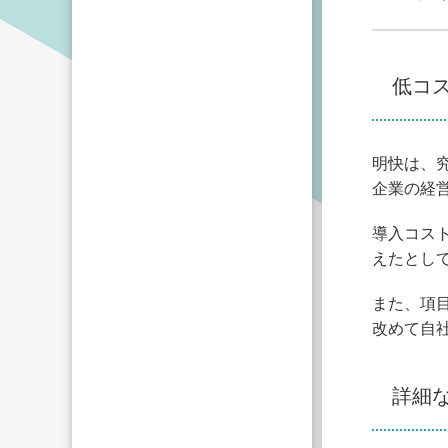
低コ
明快は、
企業の経
導入コス
えたとし
また、項
改めて自
詳細