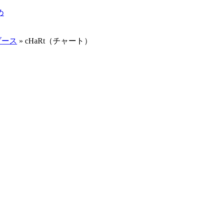
め
ブース
»
cHaRt（チャート）