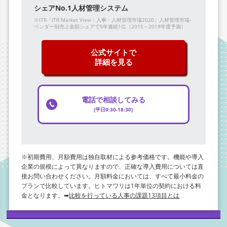
シェアNo.1人材管理システム
※ITR「ITR Market View：人事・人材管理市場2020」人材管理市場-
ベンダー別売上金額シェアで5年連続1位（2015～2019年度予測）
公式サイトで
詳細を見る
電話で相談してみる
(平日9:30-18:30)
※初期費用、月額費用は独自取材による参考価格です。機能や導入
企業の規模によって異なりますので、正確な導入費用については直
接お問い合わせください。月額料金においては、すべて最小料金の
プランで比較しています。ヒトマワリは1年単位の契約における料
金となります。➡
比較を行っている人事の課題13項目とは